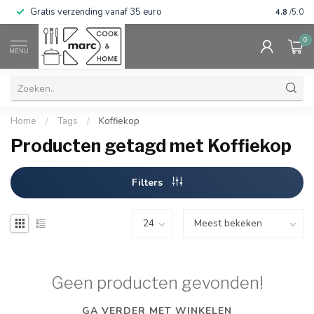
Gratis verzending vanaf 35 euro
⭐⭐⭐⭐⭐ Wij
4.8
/5.0
0
MENU
Home
/
Tags
/
Koffiekop
Producten getagd met Koffiekop
Filters
Geen producten gevonden!
GA VERDER MET WINKELEN