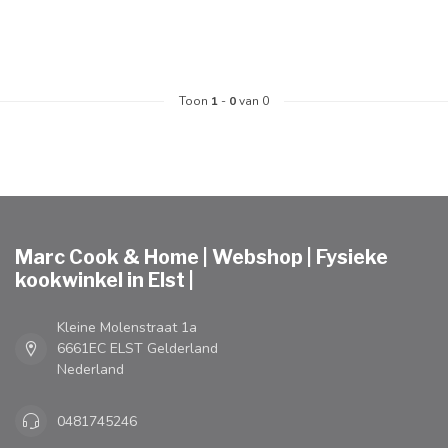
Toon
1
-
0
van 0
Marc Cook & Home | Webshop | Fysieke
kookwinkel in Elst |
Kleine Molenstraat 1a
6661EC ELST Gelderland
Nederland
0481745246