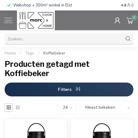
g
Webshop + 300m² winkel in Elst
Gratis ve
4.8
/5.0
0
MENU
Home
/
Tags
/
Koffiebeker
Producten getagd met
Koffiebeker
Filters