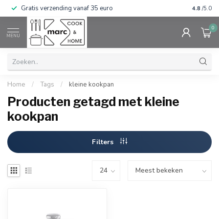
Gratis verzending vanaf 35 euro
⭐⭐⭐⭐⭐ Wij
4.8
/5.0
0
MENU
Home
/
Tags
/
kleine kookpan
Producten getagd met kleine
kookpan
Filters