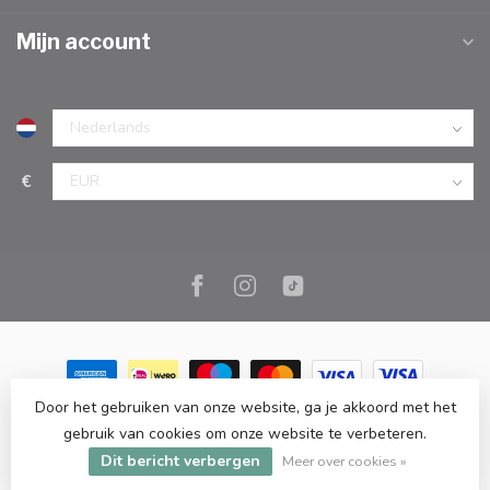
Mijn account
€
Door het gebruiken van onze website, ga je akkoord met het
© Copyright 2026 Marc Cook & Home | Webshop | Fysieke
gebruik van cookies om onze website te verbeteren.
kookwinkel in Elst |
- Powered by
Lightspeed
-
Lightspeed design
Dit bericht verbergen
by
Dyvelopment
Meer over cookies »