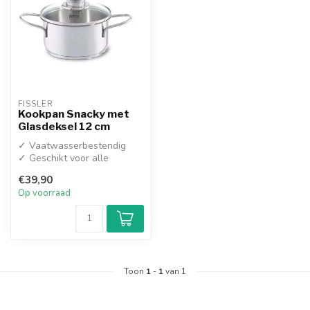
FISSLER
Kookpan Snacky met
Glasdeksel 12 cm
✓ Vaatwasserbestendig
✓ Geschikt voor alle
warmtebronnen
€39,90
Op voorraad
Toon
1
-
1
van 1