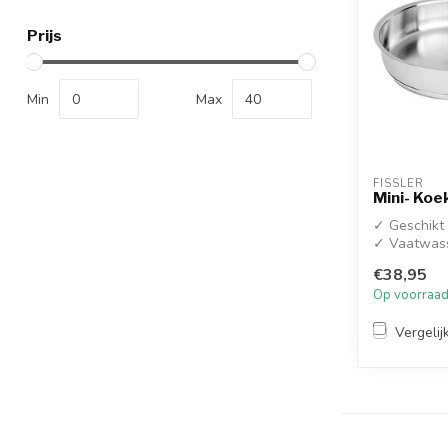
Prijs
Min
Max
FISSLER
Mini- Koe
✓ Geschikt
✓ Vaatwass
€38,95
Op voorraa
Vergelij