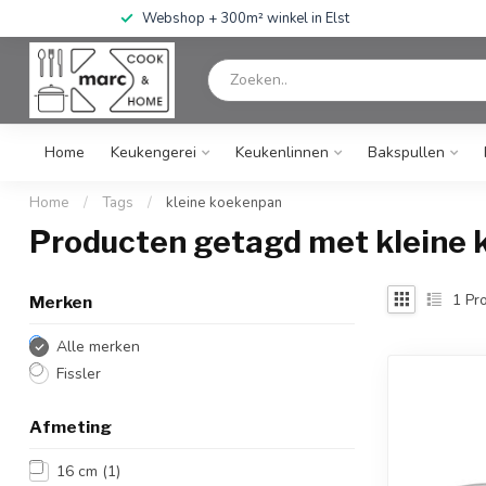
Webshop + 300m² winkel in Elst
Home
Keukengerei
Keukenlinnen
Bakspullen
Home
/
Tags
/
kleine koekenpan
Producten getagd met kleine
1
Pro
Merken
Alle merken
Fissler
Afmeting
16 cm
(1)