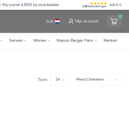
Wij scoren 4,80/5 bij onze klanten
4.8
/5.0
138
beoordelingen
0
Mijn account
EUR
Servies
Wonen
Maison Berger Paris
Merken
Toon: