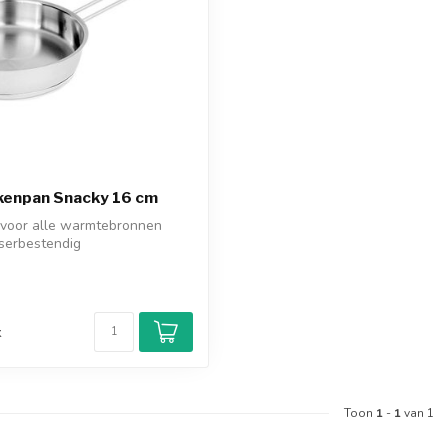
kenpan Snacky 16 cm
 voor alle warmtebronnen
erbestendig
d
k
Toon
1
-
1
van 1