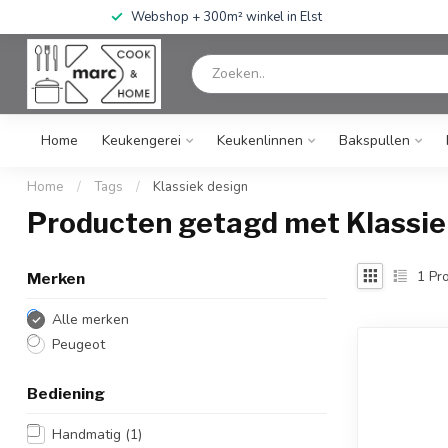
Webshop + 300m² winkel in Elst
Home
Keukengerei
Keukenlinnen
Bakspullen
Home
/
Tags
/
Klassiek design
Producten getagd met Klassie
1
Pro
Merken
Alle merken
Peugeot
Bediening
Handmatig
(1)