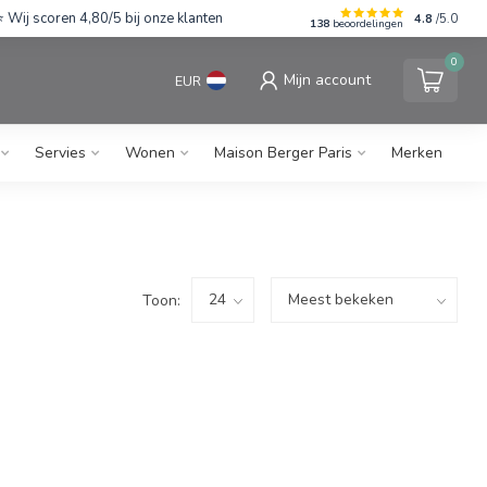
Wij scoren 4,80/5 bij onze klanten
4.8
/5.0
138
beoordelingen
0
Mijn account
EUR
Servies
Wonen
Maison Berger Paris
Merken
Toon: