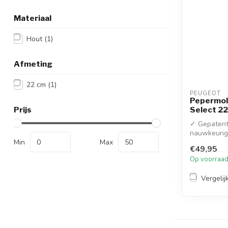
Materiaal
Hout
(1)
Afmeting
22 cm
(1)
PEUGEOT
Pepermole
Prijs
Select 2
✓ Gepatent
nauwkeurig
Min
Max
✓ Onverwoe
€49,95
Op voorraa
Vergelij