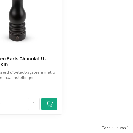
n Paris Chocolat U-
2 cm
eerd u'Select-systeem met 6
e maalinstellingen
st...
d
k
Toon
1
-
1
van 1