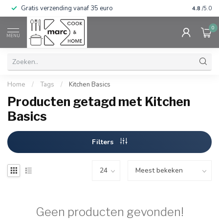
Gratis verzending vanaf 35 euro
⭐⭐⭐⭐⭐ Wij
4.8
/5.0
0
MENU
Home
/
Tags
/
Kitchen Basics
Producten getagd met Kitchen
Basics
Filters
Geen producten gevonden!