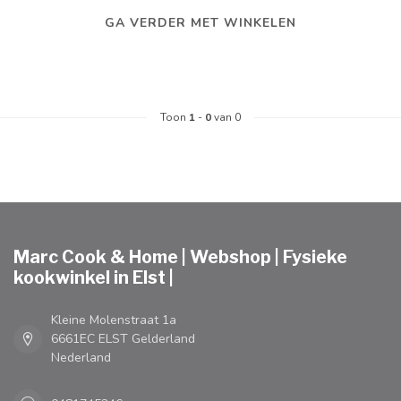
GA VERDER MET WINKELEN
Toon
1
-
0
van 0
Marc Cook & Home | Webshop | Fysieke
kookwinkel in Elst |
Kleine Molenstraat 1a
6661EC ELST Gelderland
Nederland