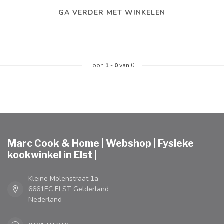
GA VERDER MET WINKELEN
Toon
1
-
0
van 0
Marc Cook & Home | Webshop | Fysieke
kookwinkel in Elst |
Kleine Molenstraat 1a
6661EC ELST Gelderland
Nederland