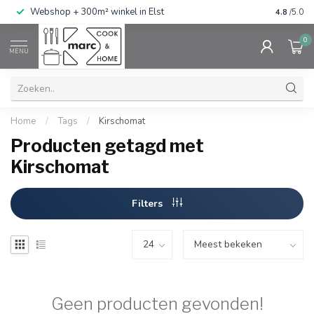
g
Webshop + 300m² winkel in Elst
Gratis ve
4.8
/5.0
0
MENU
Home
/
Tags
/
Kirschomat
Producten getagd met
Kirschomat
Filters
Geen producten gevonden!