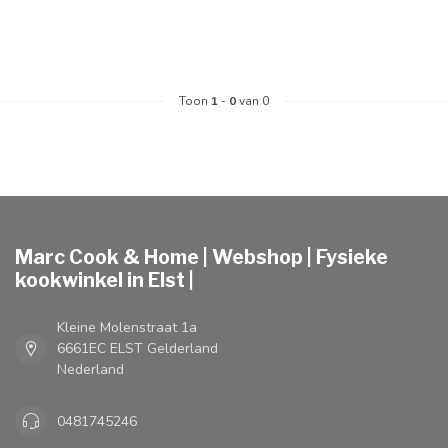
Toon
1
-
0
van 0
Marc Cook & Home | Webshop | Fysieke
kookwinkel in Elst |
Kleine Molenstraat 1a
6661EC ELST Gelderland
Nederland
0481745246