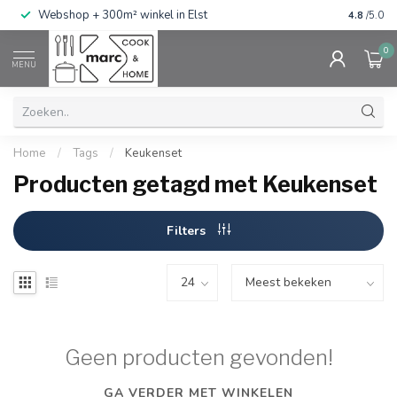
g
Webshop + 300m² winkel in Elst
Gratis ve
4.8
/5.0
0
MENU
Home
/
Tags
/
Keukenset
Producten getagd met Keukenset
Filters
Geen producten gevonden!
GA VERDER MET WINKELEN