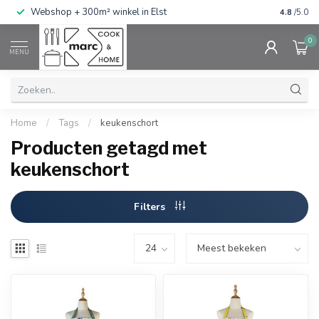
g
Webshop + 300m² winkel in Elst
Gratis ve
4.8
/5.0
0
MENU
Home
/
Tags
/
keukenschort
Producten getagd met
keukenschort
Filters