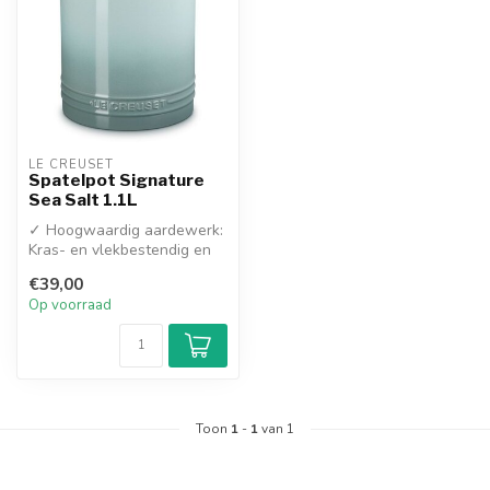
LE CREUSET
Spatelpot Signature
Sea Salt 1.1L
✓ Hoogwaardig aardewerk:
Kras- en vlekbestendig en
neemt geen geuren op
€39,00
✓ Signa...
Op voorraad
Toon
1
-
1
van 1