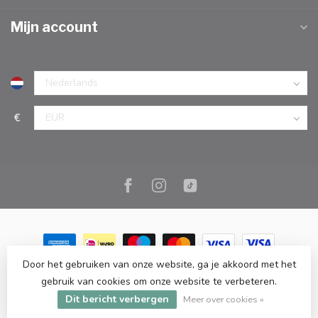
Mijn account
€
Door het gebruiken van onze website, ga je akkoord met het
© Copyright 2026 Marc Cook & Home | Webshop | Fysieke
gebruik van cookies om onze website te verbeteren.
kookwinkel in Elst |
- Powered by
Lightspeed
-
Lightspeed design
Dit bericht verbergen
by
Dyvelopment
Meer over cookies »