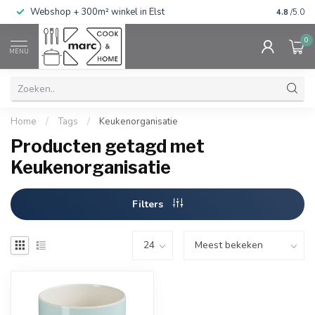
g
Webshop + 300m² winkel in Elst
Gratis ve
4.8
/5.0
0
MENU
Home
/
Tags
/
Keukenorganisatie
Producten getagd met
Keukenorganisatie
Filters