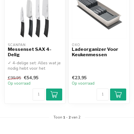
SCANPAN
OXO
Messenset SAX 4-
Ladeorganizer Voor
Delig
Keukenmessen
✓ 4-delige set: Alles wat je
nodig hebt voor het
dagelijkse snijwerk
€54,95
€23,95
€99,95
✓ Duits ro...
Op voorraad
Op voorraad
Toon
1
-
2
van 2