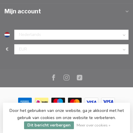
Mijn account
€
Door het gebruiken van onze website, ga je akkoord met het
© Copyright 2026 Marc Cook & Home | Webshop | Fysieke
gebruik van cookies om onze website te verbeteren.
kookwinkel in Elst |
- Powered by
Lightspeed
-
Lightspeed design
Dit bericht verbergen
by
Dyvelopment
Meer over cookies »