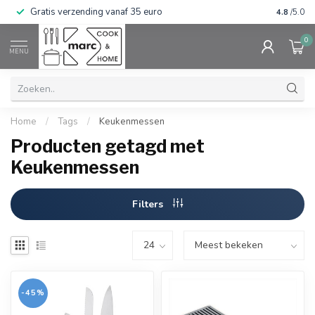
Gratis verzending vanaf 35 euro
⭐⭐⭐⭐⭐ Wij
4.8
/5.0
0
MENU
Home
/
Tags
/
Keukenmessen
Producten getagd met
Keukenmessen
Filters
-45%