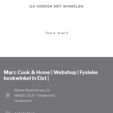
GA VERDER MET WINKELEN
Toon
1
-
0
van 0
Marc Cook & Home | Webshop | Fysieke
kookwinkel in Elst |
Kleine Molenstraat 1a
6661EC ELST Gelderland
Nederland