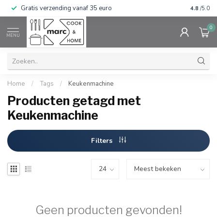
Gratis verzending vanaf 35 euro
⭐⭐⭐⭐⭐ Wij
4.8
/5.0
0
MENU
Home
/
Tags
/
Keukenmachine
Producten getagd met
Keukenmachine
Filters
Geen producten gevonden!