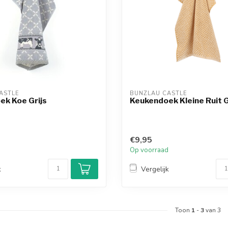
ASTLE
BUNZLAU CASTLE
ek Koe Grijs
Keukendoek Kleine Ruit 
€9,95
d
Op voorraad
k
Vergelijk
Toon
1
-
3
van 3