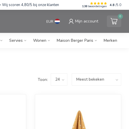
Wij scoren 4,80/5 bij onze klanten
4.8
/5.0
138
beoordelingen
0
Mijn account
EUR
Servies
Wonen
Maison Berger Paris
Merken
Toon: