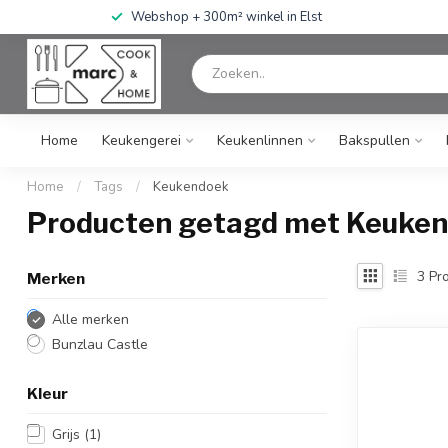
Webshop + 300m² winkel in Elst
Home
Keukengerei
Keukenlinnen
Bakspullen
Home
/
Tags
/
Keukendoek
Producten getagd met Keuke
3
Pro
Merken
Alle merken
Bunzlau Castle
Kleur
Grijs
(1)