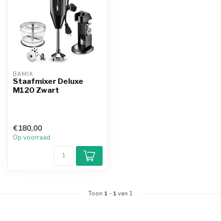
BAMIX
Staafmixer Deluxe
M120 Zwart
€180,00
Op voorraad
Toon
1
-
1
van 1