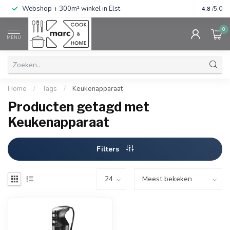
g
Webshop + 300m² winkel in Elst
Gratis ve
4.8
/5.0
0
MENU
Home
/
Tags
/
Keukenapparaat
Producten getagd met
Keukenapparaat
Filters