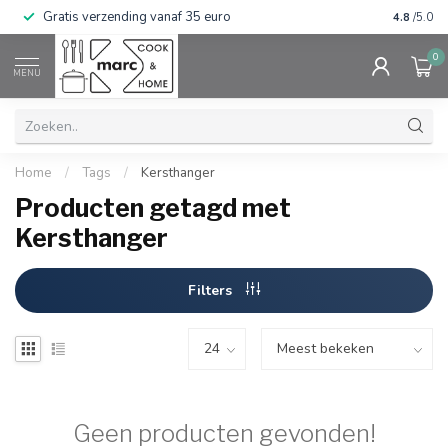
Gratis verzending vanaf 35 euro
⭐⭐⭐⭐⭐ Wij
4.8
/5.0
0
MENU
Home
/
Tags
/
Kersthanger
Producten getagd met
Kersthanger
Filters
Geen producten gevonden!