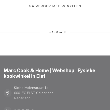
GA VERDER MET WINKELEN
Toon
1
-
0
van 0
Marc Cook & Home | Webshop | Fysieke
kookwinkel in Elst |
Kleine Molenstraat 1a
6661EC ELST Gelderland
Nederland