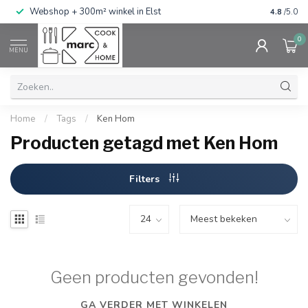
g
Webshop + 300m² winkel in Elst
Gratis ve
4.8
/5.0
0
MENU
Home
/
Tags
/
Ken Hom
Producten getagd met Ken Hom
Filters
Geen producten gevonden!
GA VERDER MET WINKELEN