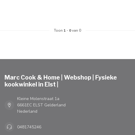
Toon
1
-
0
van 0
Marc Cook & Home | Webshop | Fysieke
kookwinkel in Elst |
Kleine Molenstraat 1a
6661EC ELST Gelderland
Nederland
0481745246