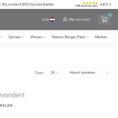
Wij scoren 4,80/5 bij onze klanten
4.8
/5.0
138
beoordelingen
0
Mijn account
EUR
Servies
Wonen
Maison Berger Paris
Merken
Toon:
evonden!
KELEN