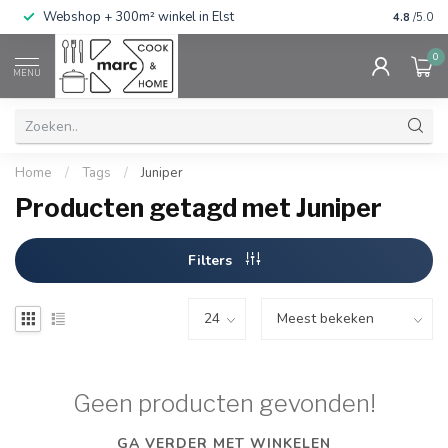
g
Webshop + 300m² winkel in Elst
Gratis ve
4.8
/5.0
0
MENU
Home
/
Tags
/
Juniper
Producten getagd met Juniper
Filters
Geen producten gevonden!
GA VERDER MET WINKELEN