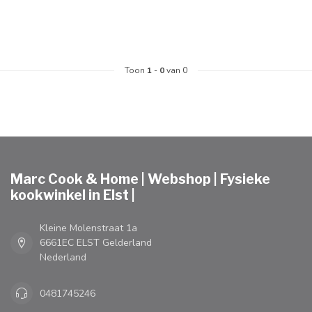
Toon
1
-
0
van 0
Marc Cook & Home | Webshop | Fysieke
kookwinkel in Elst |
Kleine Molenstraat 1a
6661EC ELST Gelderland
Nederland
0481745246