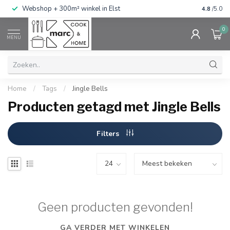
g
Webshop + 300m² winkel in Elst
Gratis ve
4.8
/5.0
0
MENU
Home
/
Tags
/
Jingle Bells
Producten getagd met Jingle Bells
Filters
Geen producten gevonden!
GA VERDER MET WINKELEN