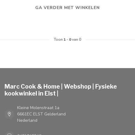
GA VERDER MET WINKELEN
Toon
1
-
0
van 0
Marc Cook & Home | Webshop | Fysieke
kookwinkel in Elst |
Kleine Molenstraat 1a
6661EC ELST Gelderland
Nederland