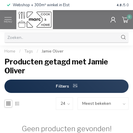
g
Webshop + 300m² winkel in Elst
Gratis ve
4.8
/5.0
0
MENU
Home
/
Tags
/
Jamie Oliver
Producten getagd met Jamie
Oliver
Filters
Geen producten gevonden!