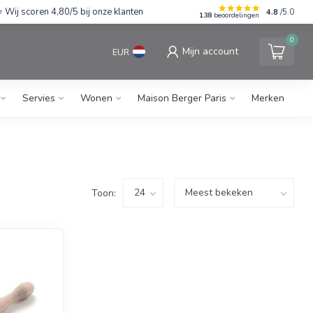
Wij scoren 4,80/5 bij onze klanten
4.8
/5.0
138
beoordelingen
0
Mijn account
EUR
Servies
Wonen
Maison Berger Paris
Merken
Toon: