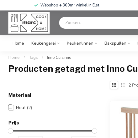
Webshop + 300m² winkel in Elst
Home
Keukengerei
Keukenlinnen
Bakspullen
Home
/
Tags
/
Inno Cuisinno
Producten getagd met Inno Cu
2
Pro
Materiaal
Hout
(2)
Prijs