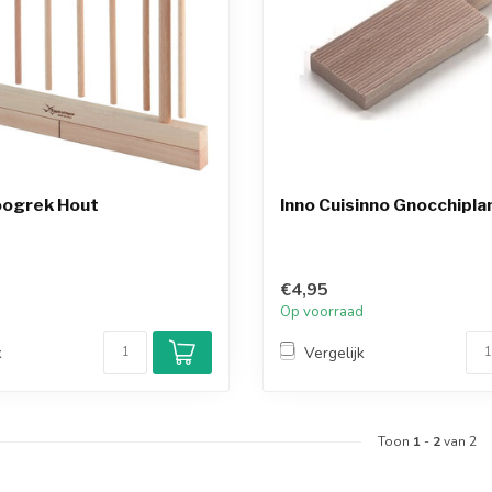
oogrek Hout
Inno Cuisinno Gnocchipla
€4,95
d
Op voorraad
k
Vergelijk
Toon
1
-
2
van 2