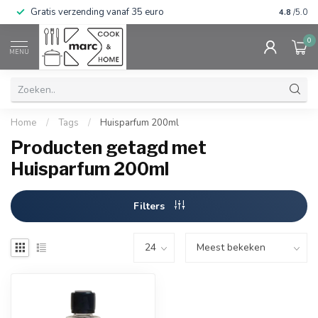
Gratis verzending vanaf 35 euro
⭐⭐⭐⭐⭐ Wij
4.8
/5.0
0
MENU
Home
/
Tags
/
Huisparfum 200ml
Producten getagd met
Huisparfum 200ml
Filters