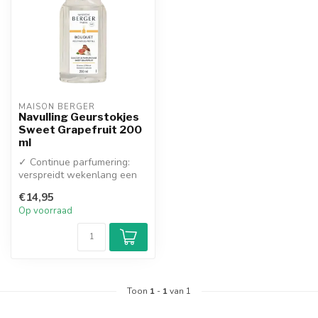
MAISON BERGER
Navulling Geurstokjes
Sweet Grapefruit 200
ml
✓ Continue parfumering:
verspreidt wekenlang een
constante, fruitige geur
€14,95
zonder...
Op voorraad
Toon
1
-
1
van 1