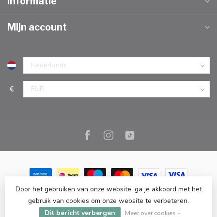
Informatie
Mijn account
€
Door het gebruiken van onze website, ga je akkoord met het
© Copyright 2026 Marc Cook & Home | Webshop | Fysieke
gebruik van cookies om onze website te verbeteren.
kookwinkel in Elst |
- Powered by
Lightspeed
-
Lightspeed design
Dit bericht verbergen
by
Dyvelopment
Meer over cookies »