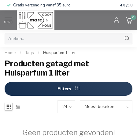
Gratis verzending vanaf 35 euro
⭐⭐⭐⭐⭐ Wij
4.8
/5.0
0
MENU
Home
/
Tags
/
Huisparfum 1 liter
Producten getagd met
Huisparfum 1 liter
Filters
Geen producten gevonden!