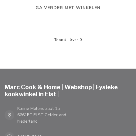
GA VERDER MET WINKELEN
Toon
1
-
0
van 0
Marc Cook & Home | Webshop | Fysieke
kookwinkel in Elst |
Kleine Molenstraat 1a
6661EC ELST Gelderland
Nederland