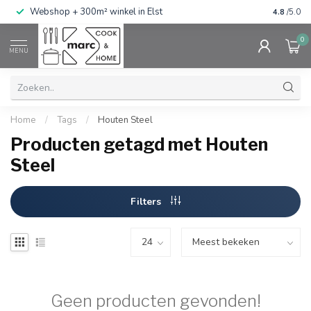
g
Webshop + 300m² winkel in Elst
Gratis ve
4.8
/5.0
0
MENU
Home
/
Tags
/
Houten Steel
Producten getagd met Houten
Steel
Filters
Geen producten gevonden!