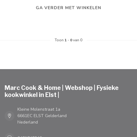
GA VERDER MET WINKELEN
Toon
1
-
0
van 0
Marc Cook & Home | Webshop | Fysieke
kookwinkel in Elst |
Kleine Molenstraat 1a
6661EC ELST Gelderland
Nederland