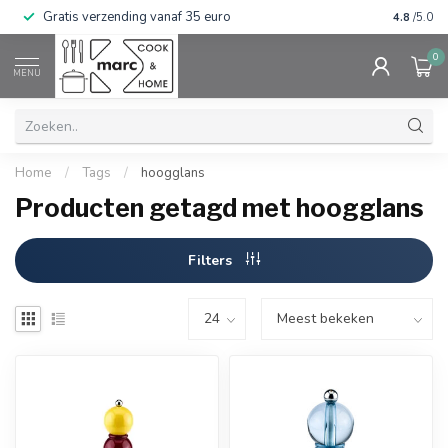
Gratis verzending vanaf 35 euro
⭐⭐⭐⭐⭐ Wij
4.8
/5.0
0
MENU
Home
/
Tags
/
hoogglans
Producten getagd met hoogglans
Filters