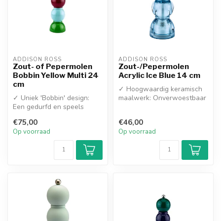
ADDISON ROSS
ADDISON ROSS
Zout- of Pepermolen
Zout-/Pepermolen
Bobbin Yellow Multi 24
Acrylic Ice Blue 14 cm
cm
✓ Hoogwaardig keramisch
✓ Uniek 'Bobbin' design:
maalwerk: Onverwoestbaar
Een gedurfd en speels
en roestvrij
statement op tafel
✓ Prachtig 'Ice B...
€75,00
€46,00
✓ Geleverd me...
Op voorraad
Op voorraad