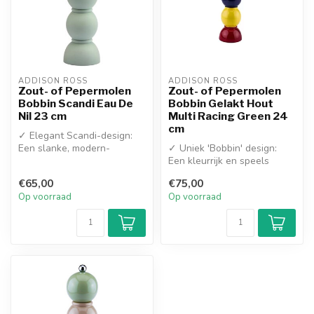
ADDISON ROSS
ADDISON ROSS
Zout- of Pepermolen
Zout- of Pepermolen
Bobbin Scandi Eau De
Bobbin Gelakt Hout
Nil 23 cm
Multi Racing Green 24
cm
✓ Elegant Scandi-design:
Een slanke, modern-
✓ Uniek 'Bobbin' design:
klassieke vormgeving
Een kleurrijk en speels
✓ Unieke 'Eau ...
statement op tafel
€65,00
€75,00
✓ Geleverd ...
Op voorraad
Op voorraad