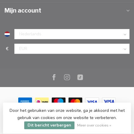
Mijn account
€
Door het gebruiken van onze website, ga je akkoord met het
© Copyright 2026 Marc Cook & Home | Webshop | Fysieke
gebruik van cookies om onze website te verbeteren.
kookwinkel in Elst |
- Powered by
Lightspeed
-
Lightspeed design
Dit bericht verbergen
by
Dyvelopment
Meer over cookies »