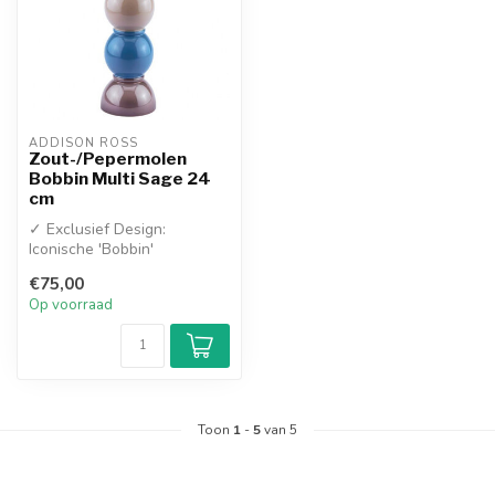
ADDISON ROSS
Zout-/Pepermolen
Bobbin Multi Sage 24
cm
✓ Exclusief Design:
Iconische 'Bobbin'
vormgeving met een luxe
€75,00
hoogglans lak
Op voorraad
✓ ...
Toon
1
-
5
van 5