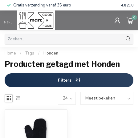
Gratis verzending vanaf 35 euro
⭐⭐⭐⭐⭐ Wij
4.8
/5.0
0
MENU
Home
/
Tags
/
Honden
Producten getagd met Honden
Filters