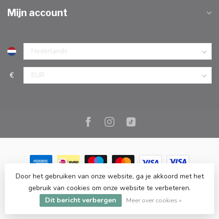
Mijn account
€
Door het gebruiken van onze website, ga je akkoord met het
© Copyright 2026 Marc Cook & Home | Webshop | Fysieke
gebruik van cookies om onze website te verbeteren.
kookwinkel in Elst |
- Powered by
Lightspeed
-
Lightspeed design
Dit bericht verbergen
by
Dyvelopment
Meer over cookies »