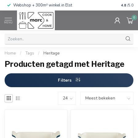
g
Webshop + 300m² winkel in Elst
Gratis ve
4.8
/5.0
0
MENU
Home
/
Tags
/
Heritage
Producten getagd met Heritage
Filters