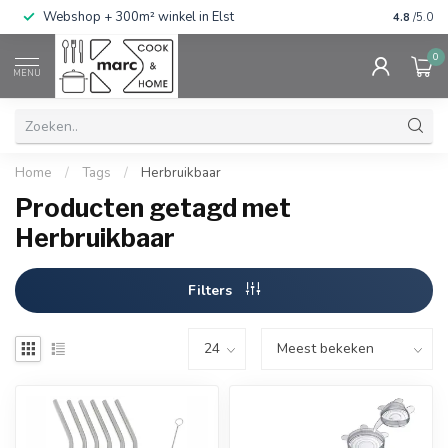
g
Webshop + 300m² winkel in Elst
Gratis ve
4.8
/5.0
0
MENU
Home
/
Tags
/
Herbruikbaar
Producten getagd met
Herbruikbaar
Filters