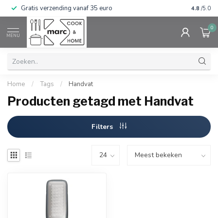
Gratis verzending vanaf 35 euro
⭐⭐⭐⭐⭐ Wij
4.8
/5.0
0
MENU
Home
/
Tags
/
Handvat
Producten getagd met Handvat
Filters