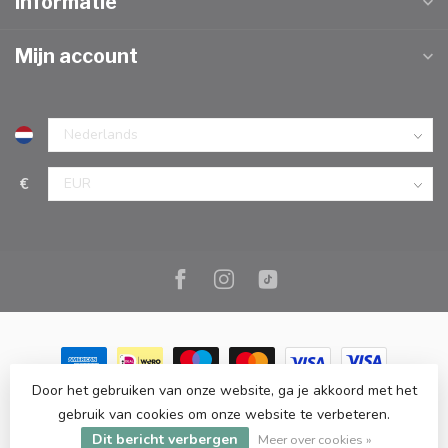
Informatie
Mijn account
€
Door het gebruiken van onze website, ga je akkoord met het
© Copyright 2026 Marc Cook & Home | Webshop | Fysieke
gebruik van cookies om onze website te verbeteren.
kookwinkel in Elst |
- Powered by
Lightspeed
-
Lightspeed design
Dit bericht verbergen
by
Dyvelopment
Meer over cookies »