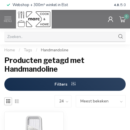
g
Webshop + 300m² winkel in Elst
Gratis ve
4.8
/5.0
0
MENU
Home
/
Tags
/
Handmandoline
Producten getagd met
Handmandoline
Filters