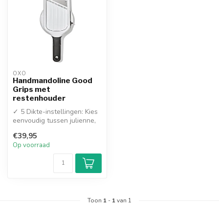
OXO
Handmandoline Good
Grips met
restenhouder
✓ 5 Dikte-instellingen: Kies
eenvoudig tussen julienne,
dun, medium, dik en extr...
€39,95
Op voorraad
Toon
1
-
1
van 1