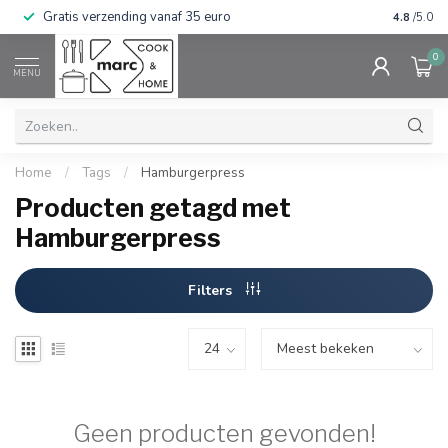
Gratis verzending vanaf 35 euro
⭐⭐⭐⭐⭐ Wij
4.8
/5.0
0
MENU
Home
/
Tags
/
Hamburgerpress
Producten getagd met
Hamburgerpress
Filters
Geen producten gevonden!