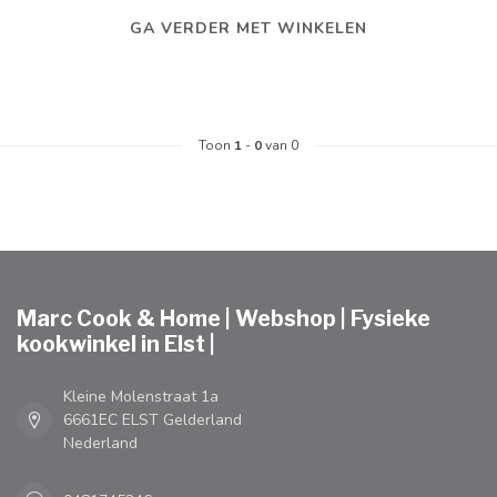
GA VERDER MET WINKELEN
Toon
1
-
0
van 0
Marc Cook & Home | Webshop | Fysieke
kookwinkel in Elst |
Kleine Molenstraat 1a
6661EC ELST Gelderland
Nederland