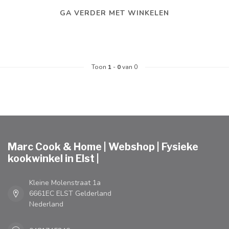
GA VERDER MET WINKELEN
Toon
1
-
0
van 0
Marc Cook & Home | Webshop | Fysieke
kookwinkel in Elst |
Kleine Molenstraat 1a
6661EC ELST Gelderland
Nederland