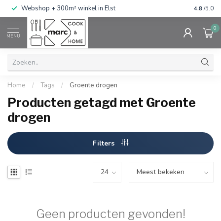
g
Webshop + 300m² winkel in Elst
Gratis ve
4.8
/5.0
0
MENU
Home
/
Tags
/
Groente drogen
Producten getagd met Groente
drogen
Filters
Geen producten gevonden!