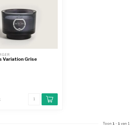
RGER
 Variation Grise
d
k
Toon
1
-
1
van 1