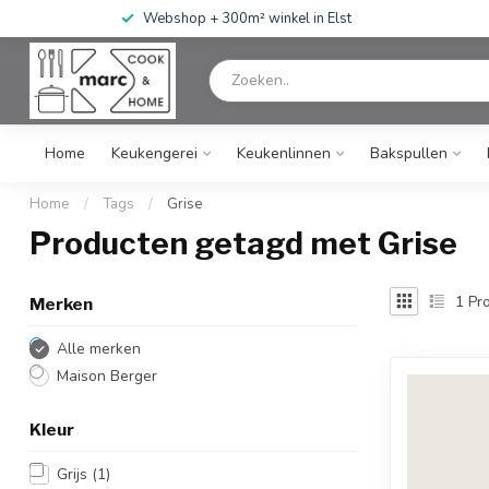
Webshop + 300m² winkel in Elst
Home
Keukengerei
Keukenlinnen
Bakspullen
Home
/
Tags
/
Grise
Producten getagd met Grise
1
Pro
Merken
Alle merken
Maison Berger
Kleur
Grijs
(1)