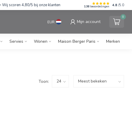
Wij scoren 4,80/5 bij onze klanten
4.8
/5.0
138
beoordelingen
0
Mijn account
EUR
Servies
Wonen
Maison Berger Paris
Merken
Toon: