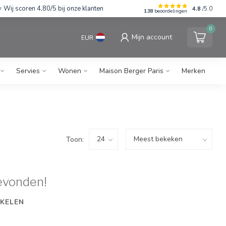
Wij scoren 4,80/5 bij onze klanten
4.8
/5.0
138
beoordelingen
0
Mijn account
EUR
Servies
Wonen
Maison Berger Paris
Merken
Toon:
evonden!
KELEN