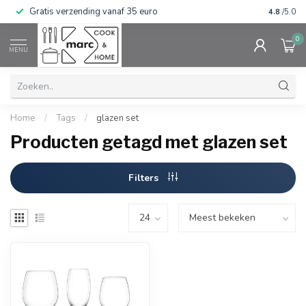
Gratis verzending vanaf 35 euro
⭐⭐⭐⭐⭐ Wij
4.8
/5.0
0
MENU
Home
/
Tags
/
glazen set
Producten getagd met glazen set
Filters