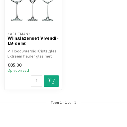
NACHTMANN
Wijnglazenset Vivendi -
18-delig
✓ Hoogwaardig Kristalglas:
Extreem helder glas met
een prachtige schittering en
€85,00
...
Op voorraad
Toon
1
-
1
van 1