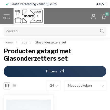
Gratis verzending vanaf 35 euro
⭐⭐⭐⭐⭐ Wij
4.8
/5.0
0
MENU
Home
/
Tags
/
Glasonderzetters set
Producten getagd met
Glasonderzetters set
Filters