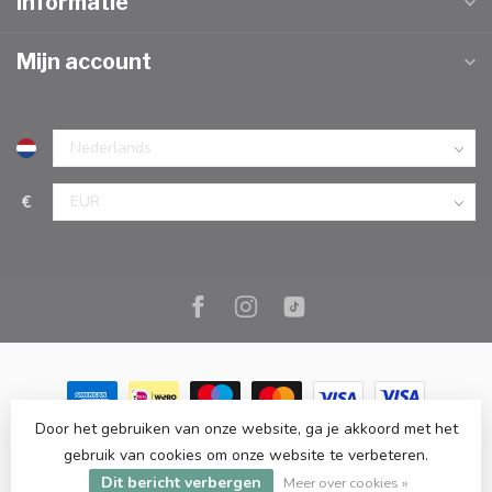
Informatie
Mijn account
€
Door het gebruiken van onze website, ga je akkoord met het
© Copyright 2026 Marc Cook & Home | Webshop | Fysieke
gebruik van cookies om onze website te verbeteren.
kookwinkel in Elst |
- Powered by
Lightspeed
-
Lightspeed design
Dit bericht verbergen
by
Dyvelopment
Meer over cookies »