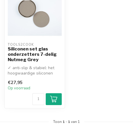
TOOLS2COOK
Siliconen set glas
onderzetters 7-delig
Nutmeg Grey
✓ anti-slip & stabiel: het
hoogwaardige siliconen
materiaal biedt een
€27,95
maximale g...
Op voorraad
Toon
1
-
1
van 1