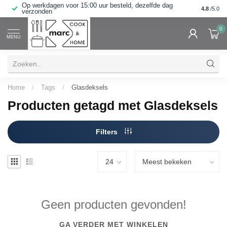
Op werkdagen voor 15:00 uur besteld, dezelfde dag
Webshop 
4.8
/5.0
verzonden
0
MENU
Home
/
Tags
/
Glasdeksels
Producten getagd met Glasdeksels
Filters
Geen producten gevonden!
GA VERDER MET WINKELEN