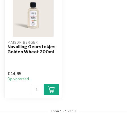
MAISON BERGER
Navulling Geurstokjes
Golden Wheat 200ml
€14,95
Op voorraad
Toon
1
-
1
van 1