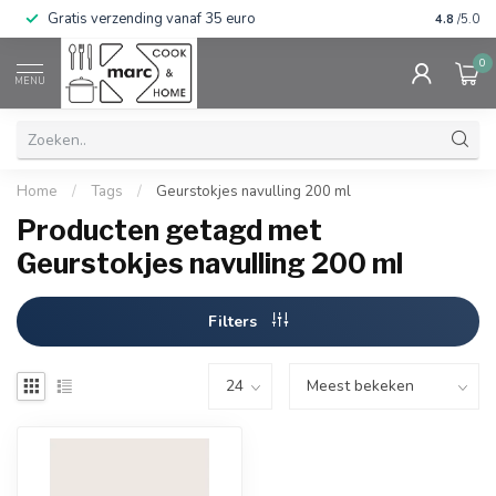
Gratis verzending vanaf 35 euro
⭐⭐⭐⭐⭐ Wij
4.8
/5.0
0
MENU
Home
/
Tags
/
Geurstokjes navulling 200 ml
Producten getagd met
Geurstokjes navulling 200 ml
Filters