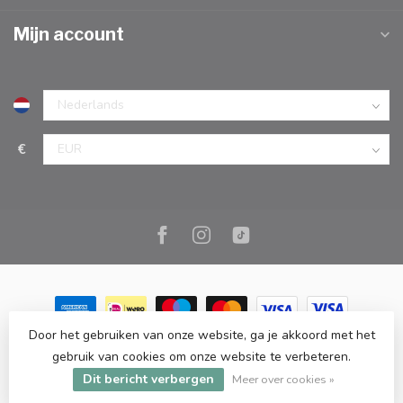
Mijn account
€
Door het gebruiken van onze website, ga je akkoord met het
© Copyright 2026 Marc Cook & Home | Webshop | Fysieke
gebruik van cookies om onze website te verbeteren.
kookwinkel in Elst |
- Powered by
Lightspeed
-
Lightspeed design
Dit bericht verbergen
by
Dyvelopment
Meer over cookies »