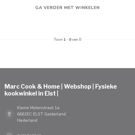
GA VERDER MET WINKELEN
Toon
1
-
0
van 0
Marc Cook & Home | Webshop | Fysieke
kookwinkel in Elst |
Kleine Molenstraat 1a
6661EC ELST Gelderland
Nederland