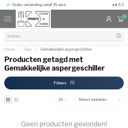
Gratis verzending vanaf 35 euro
⭐⭐⭐⭐⭐ Wij
4.8
/5.0
0
MENU
Home
/
Tags
/
Gemakkelijke aspergeschiller
Producten getagd met
Gemakkelijke aspergeschiller
Filters
Geen producten gevonden!