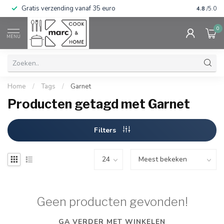
Gratis verzending vanaf 35 euro
⭐⭐⭐⭐⭐ Wij
4.8
/5.0
0
MENU
Home
/
Tags
/
Garnet
Producten getagd met Garnet
Filters
Geen producten gevonden!
GA VERDER MET WINKELEN