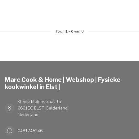
Toon
1
-
0
van 0
Marc Cook & Home | Webshop | Fysieke
kookwinkel in Elst |
Kleine Molenstraat 1a
6661EC ELST Gelderland
Nederland
0481745246