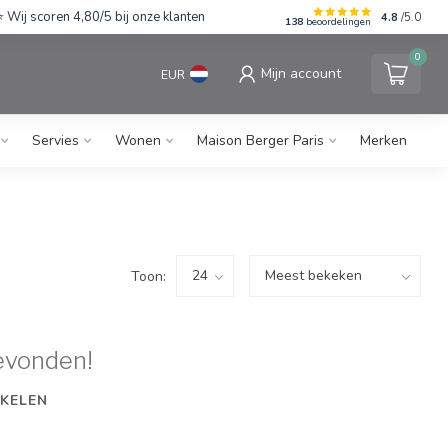
Wij scoren 4,80/5 bij onze klanten
4.8
/5.0
138
beoordelingen
0
Mijn account
EUR
Servies
Wonen
Maison Berger Paris
Merken
Toon:
evonden!
KELEN