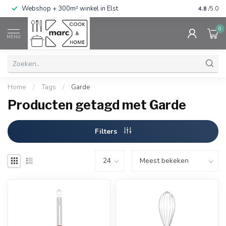
g
Webshop + 300m² winkel in Elst
Gratis ve
4.8
/5.0
0
MENU
Home
/
Tags
/
Garde
Producten getagd met Garde
Filters