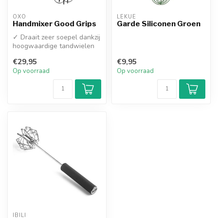
OXO
LEKUE
Handmixer Good Grips
Garde Siliconen Groen
✓ Draait zeer soepel dankzij
hoogwaardige tandwielen
✓ RVS kloppers zijn
€29,95
€9,95
afneem...
Op voorraad
Op voorraad
IBILI