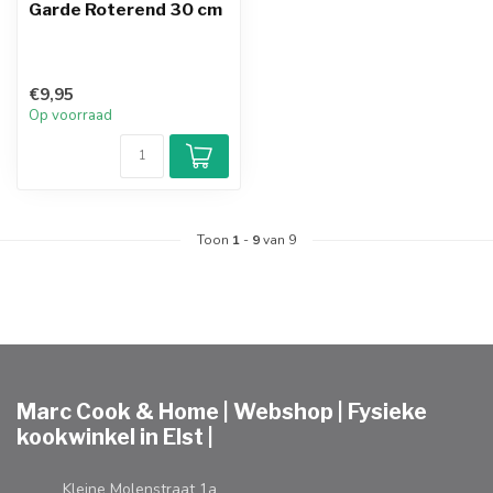
Garde Roterend 30 cm
€9,95
Op voorraad
Toon
1
-
9
van 9
Marc Cook & Home | Webshop | Fysieke
kookwinkel in Elst |
Kleine Molenstraat 1a