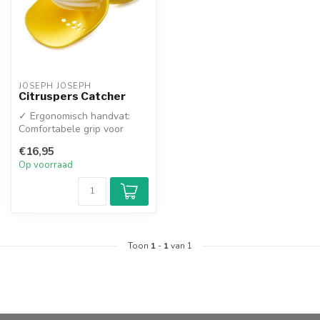
JOSEPH JOSEPH
Citruspers Catcher
✓ Ergonomisch handvat:
Comfortabele grip voor
maximale krachtzetting
€16,95
✓ Ingebouw...
Op voorraad
Toon
1
-
1
van 1