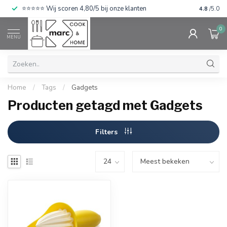
⭐⭐⭐⭐⭐ Wij scoren 4,80/5 bij onze klanten
4.8
/5.0
0
MENU
Home
/
Tags
/
Gadgets
Producten getagd met Gadgets
Filters