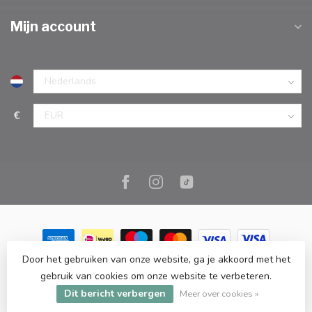
Mijn account
€
Door het gebruiken van onze website, ga je akkoord met het
© Copyright 2026 Marc Cook & Home | Webshop | Fysieke
gebruik van cookies om onze website te verbeteren.
kookwinkel in Elst |
- Powered by
Lightspeed
-
Lightspeed design
Dit bericht verbergen
by
Dyvelopment
Meer over cookies »