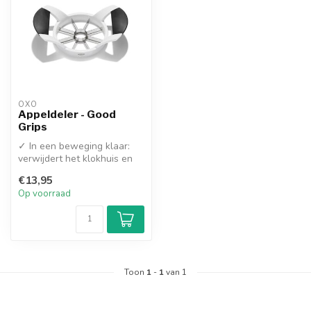
OXO
Appeldeler - Good
Grips
✓ In een beweging klaar:
verwijdert het klokhuis en
snijdt de appel direct in 8 ...
€13,95
Op voorraad
Toon
1
-
1
van 1