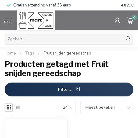
Gratis verzending vanaf 35 euro
⭐⭐⭐⭐⭐ Wij
4.8
/5.0
0
MENU
Home
/
Tags
/
Fruit snijden gereedschap
Producten getagd met Fruit
snijden gereedschap
Filters