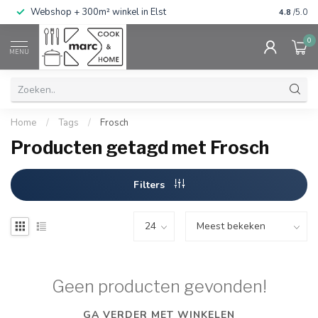
g
Webshop + 300m² winkel in Elst
Gratis ve
4.8
/5.0
0
MENU
Home
/
Tags
/
Frosch
Producten getagd met Frosch
Filters
Geen producten gevonden!
GA VERDER MET WINKELEN