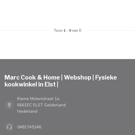
Toon
1
-
0
van 0
Marc Cook & Home | Webshop | Fysieke
kookwinkel in Elst |
Kleine Molenstraat 1a
6661EC ELST Gelderland
Nederland
0481745246