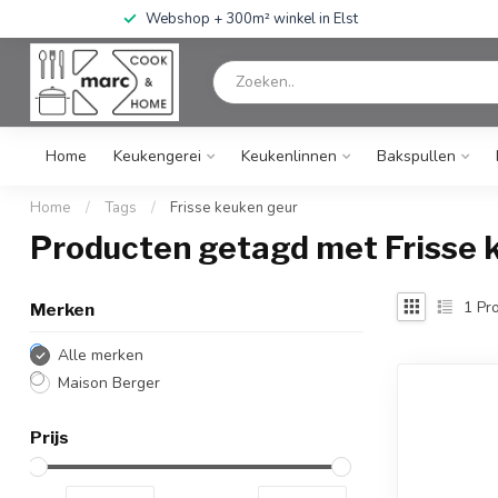
Webshop + 300m² winkel in Elst
Home
Keukengerei
Keukenlinnen
Bakspullen
Home
/
Tags
/
Frisse keuken geur
Producten getagd met Frisse 
1
Pro
Merken
Alle merken
Maison Berger
Prijs