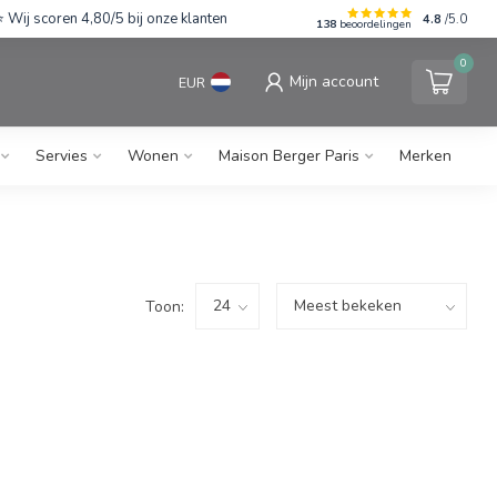
Wij scoren 4,80/5 bij onze klanten
4.8
/5.0
138
beoordelingen
0
Mijn account
EUR
Servies
Wonen
Maison Berger Paris
Merken
Toon: