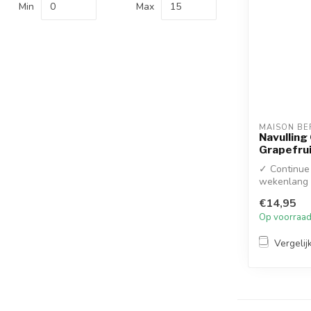
Min
Max
MAISON BE
Navulling
Grapefrui
✓ Continue 
wekenlang e
zonder...
€14,95
Op voorraa
Vergelij