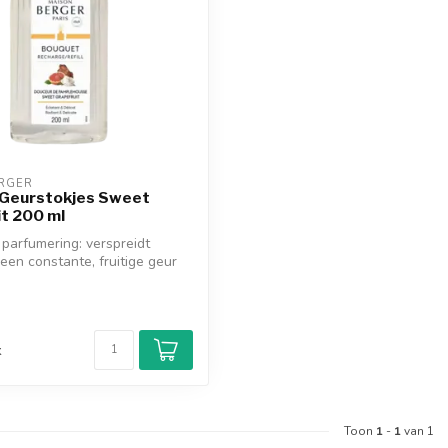
RGER
 Geurstokjes Sweet
t 200 ml
parfumering: verspreidt
en constante, fruitige geur
d
k
Toon
1
-
1
van 1