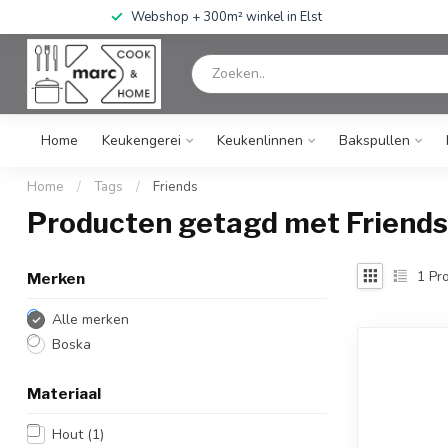
Webshop + 300m² winkel in Elst
Home
Keukengerei
Keukenlinnen
Bakspullen
Home
/
Tags
/
Friends
Producten getagd met Friends
1
Pro
Merken
Alle merken
Boska
Materiaal
Hout
(1)