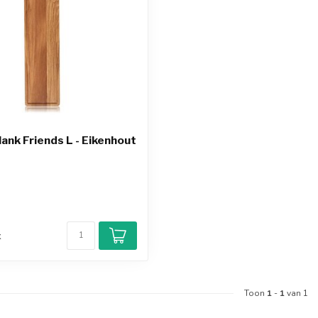
ank Friends L - Eikenhout
d
k
Toon
1
-
1
van 1