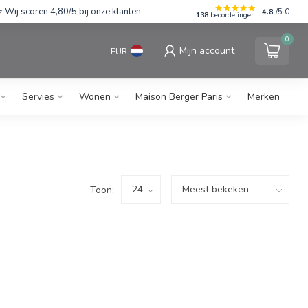
Wij scoren 4,80/5 bij onze klanten
4.8
/5.0
138
beoordelingen
0
Mijn account
EUR
Servies
Wonen
Maison Berger Paris
Merken
Toon: