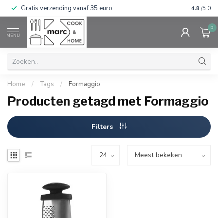
Gratis verzending vanaf 35 euro
⭐⭐⭐⭐⭐ Wij
4.8
/5.0
0
MENU
Home
/
Tags
/
Formaggio
Producten getagd met Formaggio
Filters