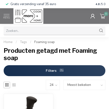
Gratis verzending vanaf 35 euro
⭐⭐⭐⭐⭐ Wij
4.8
/5.0
0
MENU
Home
/
Tags
/
Foaming soap
Producten getagd met Foaming
soap
Filters