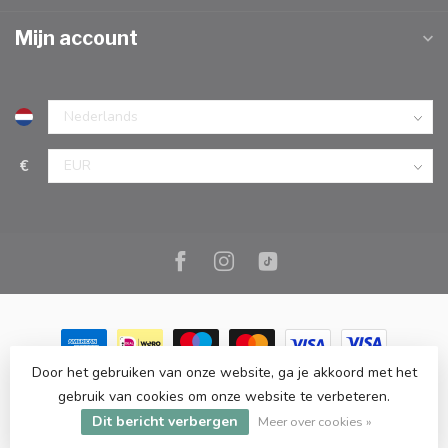
Mijn account
€
Door het gebruiken van onze website, ga je akkoord met het
© Copyright 2026 Marc Cook & Home | Webshop | Fysieke
gebruik van cookies om onze website te verbeteren.
kookwinkel in Elst |
- Powered by
Lightspeed
-
Lightspeed design
Dit bericht verbergen
by
Dyvelopment
Meer over cookies »