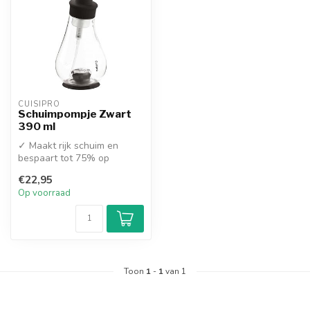
CUISIPRO
Schuimpompje Zwart
390 ml
✓ Maakt rijk schuim en
bespaart tot 75% op
vloeibare zeep
€22,95
✓ Met handige zuignap...
Op voorraad
Toon
1
-
1
van 1