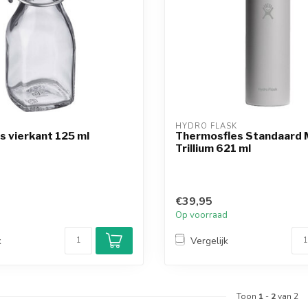
HYDRO FLASK
s vierkant 125 ml
Thermosfles Standaard
Trillium 621 ml
€39,95
d
Op voorraad
k
Vergelijk
Toon
1
-
2
van 2