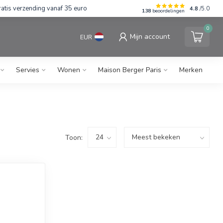
rzending vanaf 35 euro
⭐⭐⭐⭐⭐ Wij scoren 4,80/5 b
4.8
/5.0
138
beoordelingen
0
Mijn account
EUR
Servies
Wonen
Maison Berger Paris
Merken
Toon: